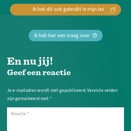
Ik heb hier een vraag over
help_outline
En nu jij!
Geef een reactie
Je e-mailadres wordt niet gepubliceerd.
Vereiste velden
zijn gemarkeerd met
*