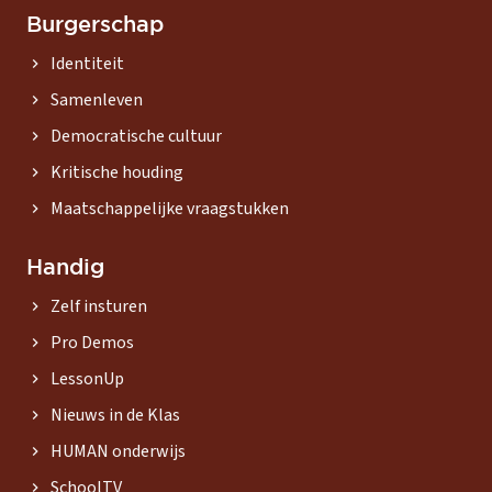
Burgerschap
Identiteit
chevron_right
Samenleven
chevron_right
Democratische cultuur
chevron_right
Kritische houding
chevron_right
Maatschappelijke vraagstukken
chevron_right
Handig
Zelf insturen
chevron_right
Pro Demos
chevron_right
LessonUp
chevron_right
Nieuws in de Klas
chevron_right
HUMAN onderwijs
chevron_right
SchoolTV
chevron_right