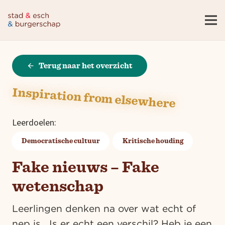
arrow_back
Terug naar het overzicht
Inspiration from elsewhere
Leerdoelen:
Democratische cultuur
Kritische houding
Fake nieuws – Fake
wetenschap
Leerlingen denken na over wat echt of
nep is. Is er echt een verschil? Heb je een