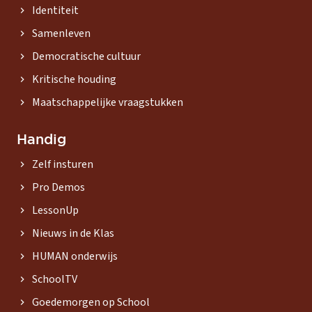
Identiteit
chevron_right
Samenleven
chevron_right
Democratische cultuur
chevron_right
Kritische houding
chevron_right
Maatschappelijke vraagstukken
chevron_right
Handig
Zelf insturen
chevron_right
Pro Demos
chevron_right
LessonUp
chevron_right
Nieuws in de Klas
chevron_right
HUMAN onderwijs
chevron_right
SchoolTV
chevron_right
Goedemorgen op School
chevron_right